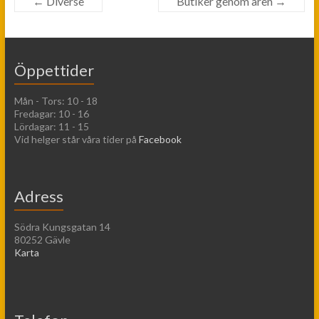
←
Diverse
Butiker genom åren
→
Öppettider
Mån - Tors: 10 - 18
Fredagar: 10 - 16
Lördagar: 11 - 15
Vid helger står våra tider på
Facebook
Adress
Södra Kungsgatan 14
80252 Gävle
Karta