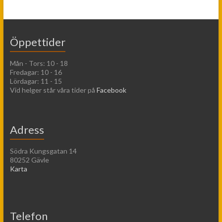
Öppettider
Mån - Tors: 10 - 18
Fredagar: 10 - 16
Lördagar: 11 - 15
Vid helger står våra tider på
Facebook
Adress
Södra Kungsgatan 14
80252 Gävle
Karta
Telefon