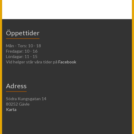
Öppettider
Mån - Tors: 10 - 18
Fredagar: 10 - 16
Lördagar: 11 - 15
Vid helger står våra tider på
Facebook
Adress
Södra Kungsgatan 14
80252 Gävle
Karta