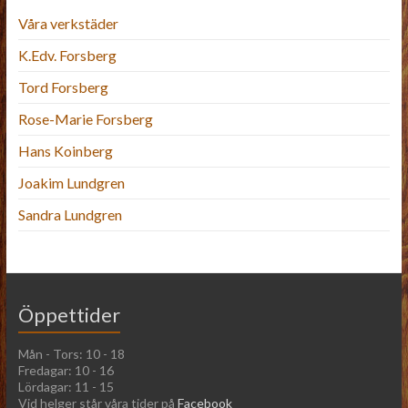
Våra verkstäder
K.Edv. Forsberg
Tord Forsberg
Rose-Marie Forsberg
Hans Koinberg
Joakim Lundgren
Sandra Lundgren
Öppettider
Mån - Tors: 10 - 18
Fredagar: 10 - 16
Lördagar: 11 - 15
Vid helger står våra tider på
Facebook